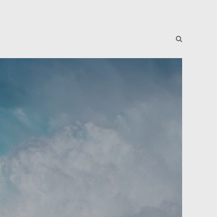
J-News
Reading Room
J-School