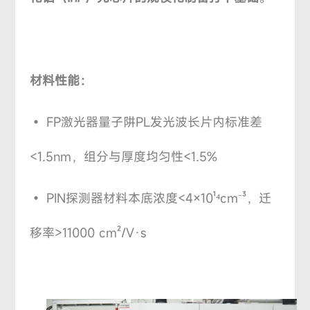
材料性能：
• FP激光器量子阱PL发光波长片内标准差
<1.5nm，组分与厚度均匀性<1.5%
• PIN探测器材料本底浓度<4×10¹
cm
³，迁
⁴
⁻
移率>11000 cm²/V·s