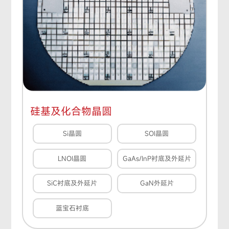
硅基及化合物晶圆
Si晶圆
SOI晶圆
LNOI晶圆
GaAs/InP衬底及外延片
SiC衬底及外延片
GaN外延片
蓝宝石衬底