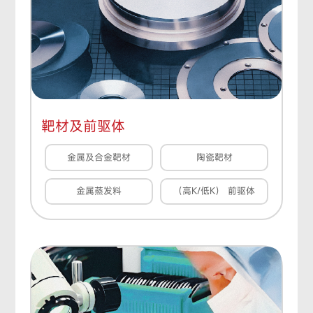
靶材及前驱体
金属及合金靶材
陶瓷靶材
金属蒸发料
（高K/低K） 前驱体