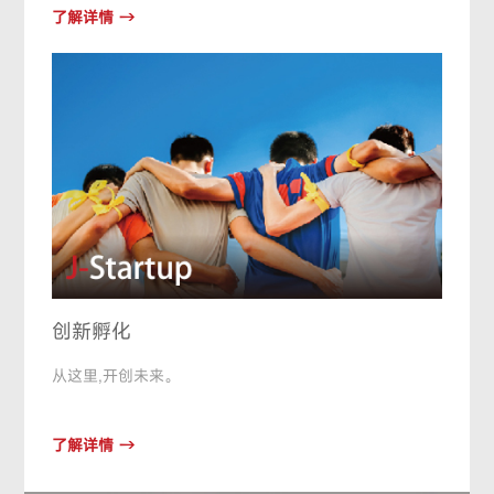
了解详情 →
创新孵化
从这里,开创未来。
了解详情 →