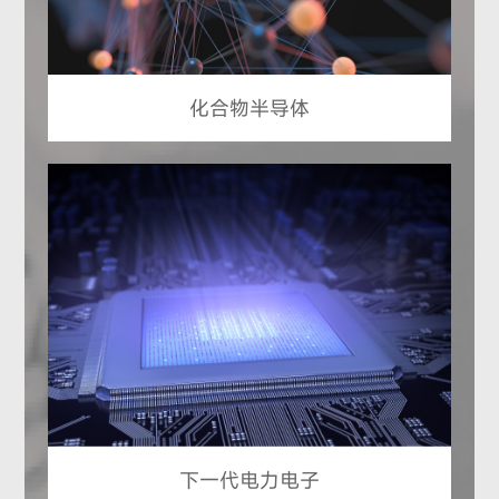
化合物半导体
下一代电力电子