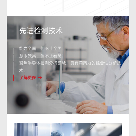
先进检测技术
能力全面，但不止全面
慧眼独具，但不止看见
聚焦半导体检测分析领域，具有洞察力的综合性分析技
术。
了解更多 →