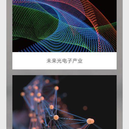
未来光电子产业