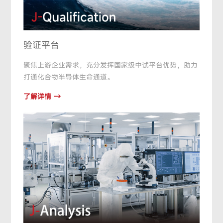
验证平台
聚焦上游企业需求，充分发挥国家级中试平台优势，助力
打通化合物半导体生命通道。
了解详情 →