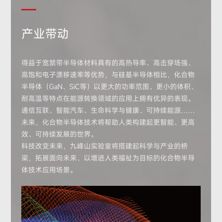
产业带动
得益于宽禁带半导体材料具有的高热导率、高击穿场强、
高饱和电子漂移速率等优势，与硅基半导体相比，化合物
半导体（GaN、SiC等）以更大的功率范围、更小的体积、
耐高温等特点在能源转换领域的应用上拥有优异的表现。
通信互联、智能汽车、生命科学与健康、可持续能源……
未来，化合物半导体技术将帮助人类构建起更智能、更高
效、可持续发展的世界。
科技改变未来，九峰山实验室将搭建起科学与产业的桥
梁，拓展面向未来、以增进人类福祉为目标的化合物半导
体技术应用场景。